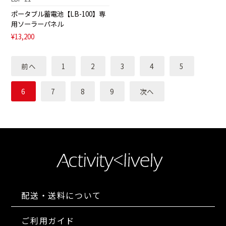
ポータブル蓄電池【LB-100】専
用ソーラーパネル
¥13,200
前へ
1
2
3
4
5
6
7
8
9
次へ
配送・送料について
ご利用ガイド