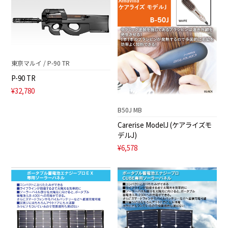
東京マルイ / P-90 TR
P-90 TR
¥32,780
B50J MB
Carerise ModelJ (ケアライズモ
デルJ)
¥6,578