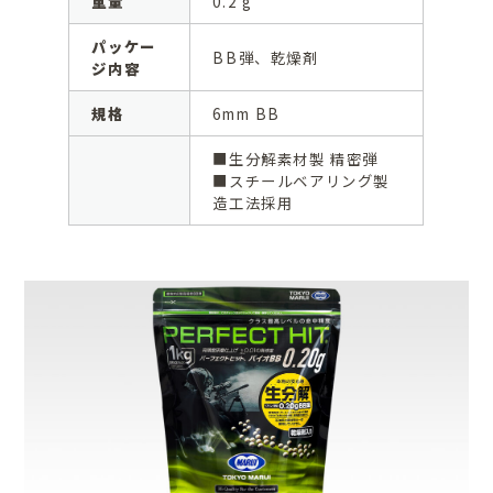
重量
0.2 g
パッケー
BB弾、乾燥剤
ジ内容
規格
6mm BB
■生分解素材製 精密弾
■スチールベアリング製
造工法採用