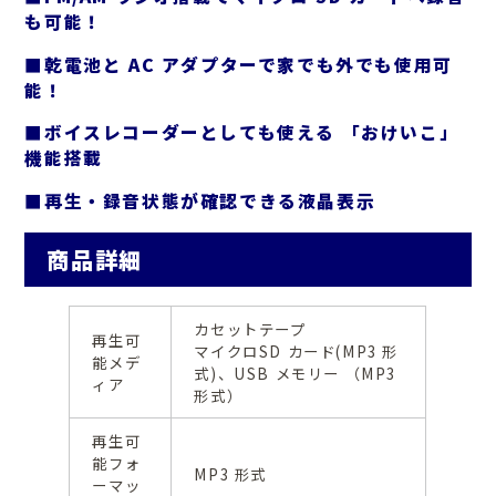
も可能！
■乾電池と AC アダプターで家でも外でも使用可
能！
■ボイスレコーダーとしても使える 「おけいこ」
機能搭載
■再生・録音状態が確認できる液晶表示
商品詳細
カセットテープ
再生可
マイクロSD カード(MP3 形
能メデ
式)、USB メモリー （MP3
ィア
形式）
再生可
能フォ
MP3 形式
ーマッ