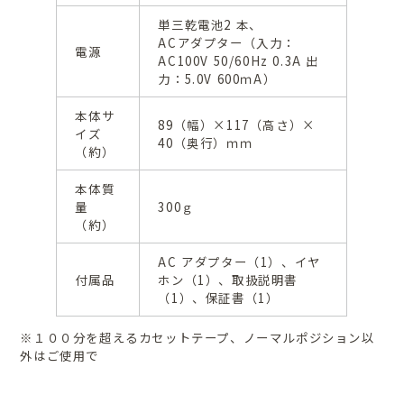
単三乾電池2 本、
ACアダプター（入力：
電源
AC100V 50/60Hz 0.3A 出
力：5.0V 600ｍA）
本体サ
89（幅）×117（高さ）×
イズ
40（奥行）ｍｍ
（約）
本体質
量
300ｇ
（約）
AC アダプター（1）、イヤ
付属品
ホン（1）、取扱説明書
（1）、保証書（1）
※１００分を超えるカセットテープ、ノーマルポジション以
外はご使用で