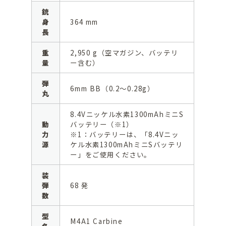
銃
身
364 mm
長
重
2,950 g（空マガジン、バッテリ
量
ー含む）
弾
6mm BB（0.2〜0.28g）
丸
8.4Vニッケル水素1300mAhミニS
動
バッテリー（※1）
力
※1：バッテリーは、「8.4Vニッ
源
ケル水素1300mAhミニSバッテリ
ー」をご使用ください。
装
弾
68 発
数
型
M4A1 Carbine
名