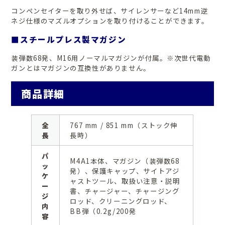
コンペンセイターを取り外せば、サイレンサーなど14mm逆
ネジ仕様のマズルオプションを取り付けることができます。
■スチールプレス製マガジン
装弾数68発、M16用ノーマルマガジンが付属。※次世代電動
ガンとはマガジンの互換性がありません。
商品詳細
全
767 mm / 851 mm（ストック伸
長
長時）
パ
M4A1本体、マガジン（装弾数68
ッ
発）、保護キャップ、サイトアジ
ケ
ャストツール、取扱い注意・説明
ー
書、チャージャー、チャージング
ジ
ロッド、クリーニングロッド、
内
BB弾（0.2g/200発
容